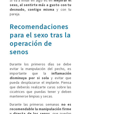
Si va a influir en algo es en
mejorar el
sexo, al sentirte más a gusto con tu
desnudo, contigo misma
y con tu
pareja.
Recomendaciones
para el sexo tras la
operación de
senos
Durante los primeros días se debe
evitar la manipulación del pecho, es
importante que la
inflamación
disminuya por si sola
y evitar que
pueda desplazarse el implante. Piensa
que deberás realizarte curas sobre las
cicatrices que puedas tener y deben
mantenerse limpias y secas.
Durante las primeras semanas
no es
recomendable la manipulación firme
y directa de los senos
, que puedan