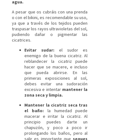
agua.
A pesar que os cubráis con una prenda
o con el bikini, es recomendable su uso,
ya que a través de los tejidos pueden
traspasar los rayos ultravioletas del sol,
pudiendo dañar o pigmentar las
cicatrices.
Evitar sudar:
el sudor es
enemigo de la buena cicatriz. Al
reblandecer la cicatriz puede
hacer que se macere, e incluso
que pueda abrirse. En las
primeras exposiciones al sol,
debes evitar una sudoración
excesiva e intentar
mantener la
zona seca y limpia.
Mantener la cicatriz seca tras
el baño:
la humedad puede
macerar e irritar la cicatriz. Al
principio puedes darte un
chapuzón, y poco a poco ir
prolongando los baños, pero al
salir es importante que
seques