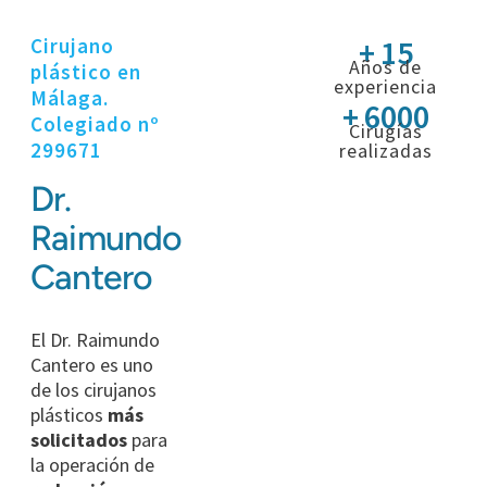
+ 15
Cirujano
Años de
plástico en
experiencia
Málaga.
+ 6000
Colegiado nº
Cirugías
299671
realizadas
Dr.
Raimundo
Cantero
El Dr. Raimundo
Cantero es uno
de los cirujanos
plásticos
más
solicitados
para
la operación de