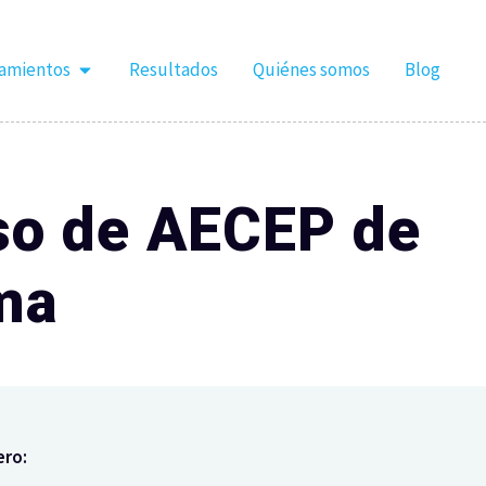
tamientos
Resultados
Quiénes somos
Blog
rso de AECEP de
ma
ero: