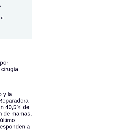
,
 o
por
 cirugía
 y la
 Reparadora
un 40,5% del
ión de mamas,
último
rresponden a