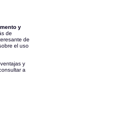
umento y
ás de
teresante de
sobre el uso
 ventajas y
consultar a