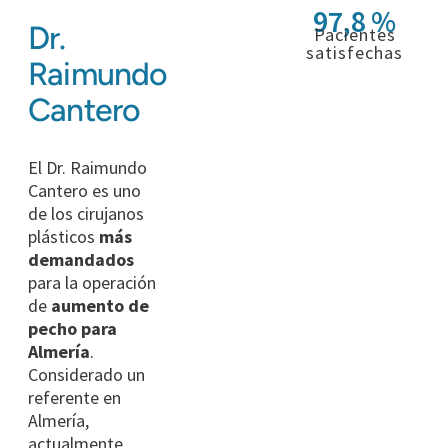
97,8 %
Dr.
Pacientes
satisfechas
Raimundo
Cantero
El Dr. Raimundo
Cantero es uno
de los cirujanos
plásticos
más
demandados
para la operación
de
aumento de
pecho para
Almería
.
Considerado un
referente en
Almería,
actualmente